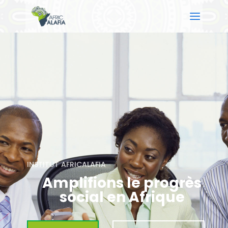
ACCUEIL
A PROPOS
NOS SERVICES
CONTACT
INSTITUT AFRICALAFIA
Amplifions le progrès
social en Afrique