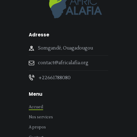
Adresse
Somgandé, Ouagadougou
contact@africalafia.org
+22661788080
Menu
Accueil
Nos services
A propos