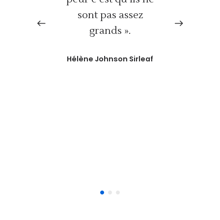
un
à la
sont pas assez
de f
re de
grands ».
fous
Hélène Johnson Sirleaf
capa
une
aujo
êtr
inv
T