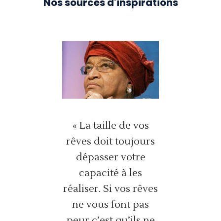
Nos sources d'inspirations
 a
« La taille de vos
de la
rêves doit toujours
ne
dépasser votre
« 
 des
capacité à les
pa
nt
réaliser. Si vos rêves
ne vous font pas
fon
ables
peur c’est qu’ils ne