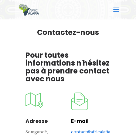
Contactez-nous
ACCUEIL
Pour
toutes
A PROPOS
informations
n'hésitez
NOS SERVICES
pas
à
prendre
contact
CONTACT
avec
nous
Adresse
E-mail
Somgandé,
contact@africalafia