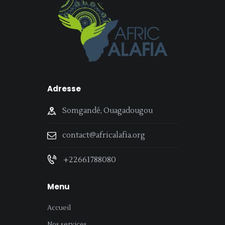
Adresse
Somgandé, Ouagadougou
contact@africalafia.org
+22661788080
Menu
Accueil
Nos services